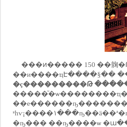
���ͷ����� 150 ��躹
�ç���������Թ ����
�����ͧ�ѡ��������ҵ�ҧ� ��
��е������ҧ�������дѺ
ʶһѵ¡����١���ҧ��ä��ª�ҧ�������ҹ�Ңͧ��§���� �����Ҩ��繪
�ҧ��� ��ҧ����ѡ �ա�