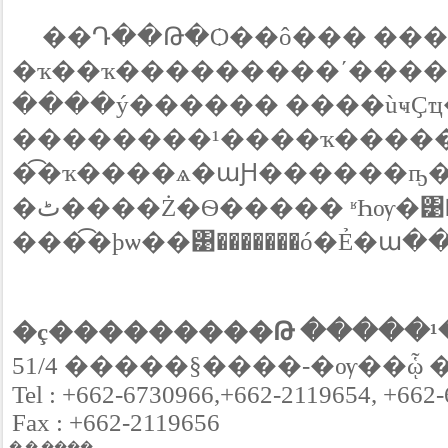
��Դ��Թ�Ѻ��ô��� ���
�ҡ��ҡ���������ʹ����
����ý������ ����ùҹҪҵ
��������¹����ҡ�����
�͡�ҡ����ѧ�աԨ������ҧ� �
�ٹ����Ż�Ѳ����� ʶҺѹ�͹��÷�������� ������������Ѻ��
���͡�þѡ��͹�������ó�Ẻ�ա
�ç���������Թ �����¹
51/4 �����§����-�ѹ��ᾧ �
Tel : +662-6730966,+662-2119654, +662
Fax : +662-2119656
� � ����