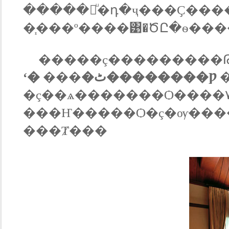
�����駢ͧ�դ�ҷ���Ҫ��
�֧���º����͹�ԾԸ�ѳ���
�����ç���������Թ 
ʻ�
���
�ٹ��������Ƿ
�
�ç��ѧ�������Ѻ����٧������� ��觵
���Ҥ�����Ѻ�ç�ѹ����
���Ⱦ���