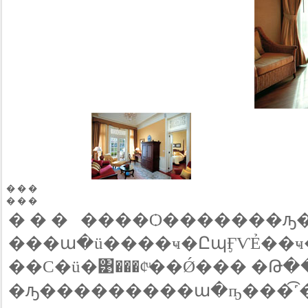
� � �
� � �
� � � ����Ѻ�������ԡ�
���ա�ü����ҹ�ԸպӺѴẺ��ҹ��
��С�ü�͹���¢ͧ��Ǿ��� �Թ