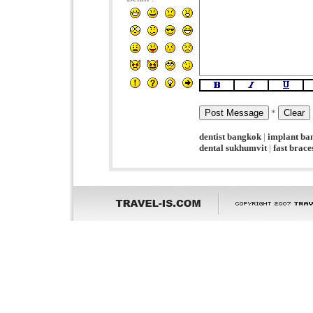
*
dentist bangkok
|
implant ba
dental sukhumvit
|
fast brac