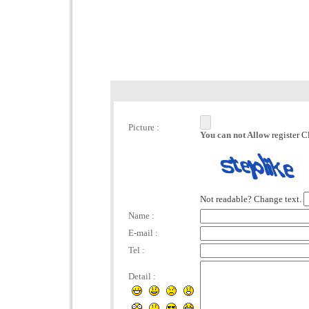
Picture :
You can not Allow
register C
Not readable? Change text.
Name :
E-mail :
Tel :
Detail :