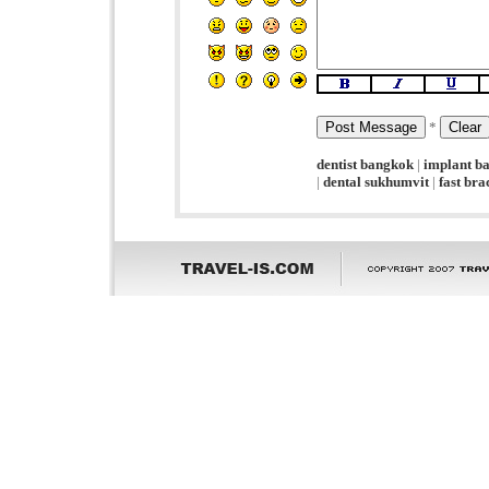
*
dentist bangkok
|
implant b
|
dental sukhumvit
|
fast br