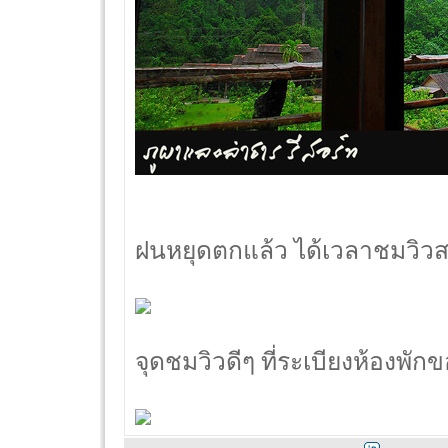
ฝนหยุดตกแล้ว ได้เวลาชมวิวสว
จุดชมวิวดีๆ ที่ระเบียงห้องพั