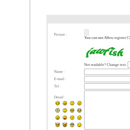
Picture :
You can not Allow
register C
Not readable? Change text.
Name :
E-mail :
Tel :
Detail :