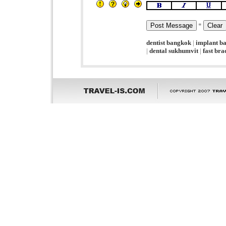
*
dentist bangkok
|
implant b
|
dental sukhumvit
|
fast br