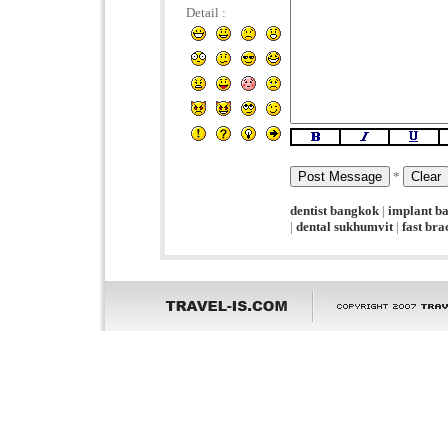
Detail :
*
dentist bangkok
|
implant b
|
dental sukhumvit
|
fast br