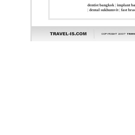
dentist bangkok
|
implant b
|
dental sukhumvit
|
fast br