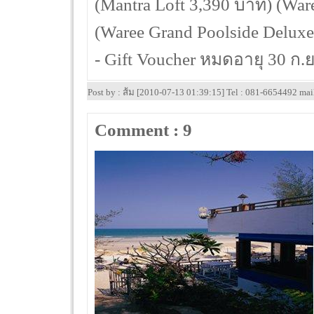
(Mantra Loft 3,390 บาท) (War
(Waree Grand Poolside Delux
- Gift Voucher หมดอายุ 30 ก.
Post by : ส้ม [2010-07-13 01:39:15] Tel : 081-6654492 ma
Comment : 9