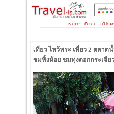
เที่ยว ไหว้พระ เที่ยว 2 ตลาด
ชมหิ้งห้อย ชมทุ่งดอกกระเจี