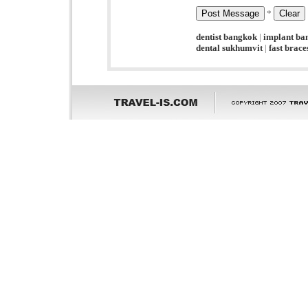
*
dentist bangkok
|
implant ba
dental sukhumvit
|
fast brac