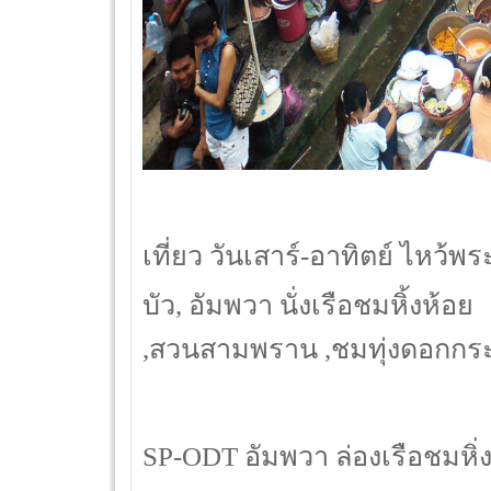
เที่ยว วันเสาร์-อาทิตย์ ไหว้
บัว, อัมพวา นั่งเรือชมหิ้งห้อย
,สวนสามพราน ,ชมทุ่งดอกกร
SP-ODT อัมพวา ล่องเรือชมหิ่งห