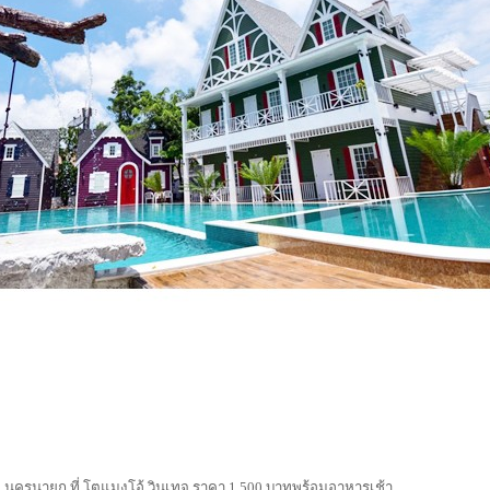
ัด นครนายก ที่ โตแมงโอ้ วินเทจ ราคา 1,500 บาทพร้อมอาหารเช้า