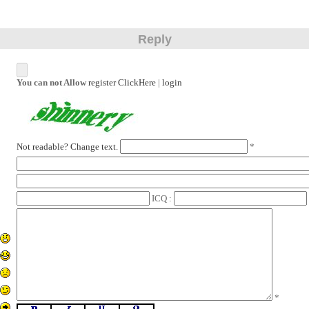
Reply
You can not Allow
register ClickHere
|
login
Not readable? Change text.
*
ICQ :
*