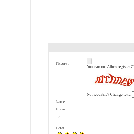
Picture :
You can not Allow
register C
Not readable? Change text.
Name :
E-mail :
Tel :
Detail :