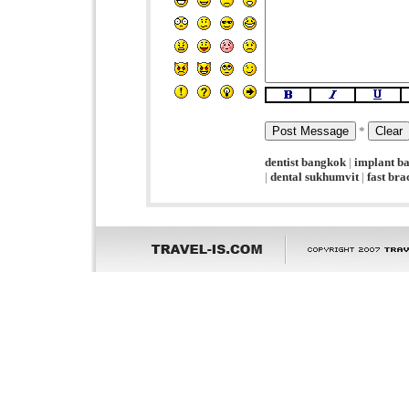
*
dentist bangkok
|
implant b
|
dental sukhumvit
|
fast br