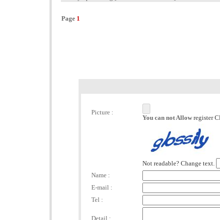
Page
1
Picture :
You can not Allow
register C
Not readable? Change text.
Name :
E-mail :
Tel :
Detail :