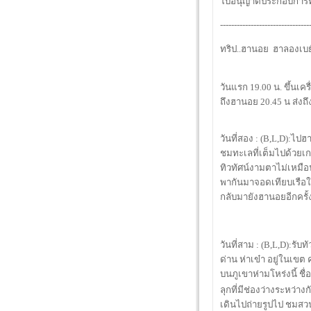
ใบอนุญาตประกอบการท่อ
--------------------------------
ทริป..ฮานอย  ฮาลองเบย์ 
วันแรก 19.00 น. ขึ้นเค
ถึงฮานอย 20.45 น ส่งถึ
วันที่สอง : (B,L,D):ไป
ชมทะเลที่เต็มไปด้วย
ทิวทัศน์งามตาไม่เหมือ
พากันมาจอดเทียบเรือใ
กลับมายังฮานอยอีกครั้
วันที่สาม : (B,L,D):รับท
ด่าน ห่าเข๋า อยู่ในเข
บนภูเขาห่ามโหร่งนี้ ชื่
ลุกที่มีช่องว่างระหว่า
เดินไปถ่ายรูปไป ชมสวน