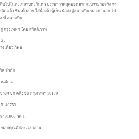
่านถีบไปในทะเลสาบตะวันตก บรรยากาศสุดยอดยากจะบรรยายจริง ๆๆ
ักแล้ว ชิมเต้าฮวย ใส่น้ำเต้าหู้เย็น นำส่งสู่สนามบิน ของฮานอย ไป
ง ที่ สนามบิน
บ สู่ กรุงเทพฯ โดย สวัสดิภาพ
ล้ว
่างเดียว ก็พอ
วิส จำกัด
วนผัก 4
แขวง/เขต ตลิ่งชัน กรุงเทพฯ 10170
7-5149753
2-9481866 กด 1
 ขอบคุณที่สละเวลาอ่าน