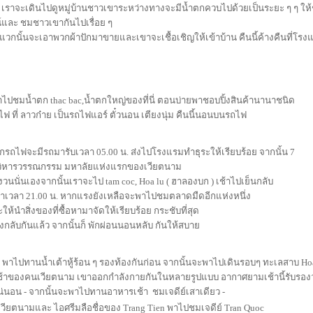
ัก เราจะเดินไปดูหมู่บ้านชาวเขาระหว่างทางจะมีน้ำตกควบไปด้วยเป็นระยะ ๆ ๆ ให
ศน์และ ชมชาวเขากันไปเรื่อย ๆ
กนั้นจะเอาพวกผ้าปักมาขายและเขาจะเชื้อเชิญให้เข้าบ้าน คืนนี้ค้างคืนที่โรง
นเช้าไปชมน้ำตก thac bac,น้ำตกใหญ่ของที่นี่ ตอนบ่ายพาชอบปิ้งสินค้านานาชนิด
ฟ ที่ ลาวก๋าย เป็นรถไฟแอร์ ตั๋วนอน เตียงนุ่ม คืนนี้นอนบนรถไฟ
จากรถไฟจะมีรถมารับเวลา 05.00 น. ส่งไปโรงแรมทำธุระให้เรียบร้อย จากนั้น 7
วิหารวรรณกรรม มหาลัยแห่งแรกของเวียตนาม
วนนั่นเองจากนั้นเราจะไป tam coc, Hoa lu ( ฮาลองบก ) เช้าไปเย็นกลับ
ำเวลา 21.00 น. หากแรงยังเหลือจะพาไปชมตลาดมืดอีกแห่งหนึ่ง
ให้นำสิ่งของที่ซื้อหามาจัดให้เรียบร้อย กระชับที่สุด
างกลับกันแล้ว จากนั้นก็ พักผ่อนนอนหลับ กันให้สบาย
0 น พาไปทานน้ำเต้าหู้ร้อน ๆ รองท้องกันก่อน จากนั้นจะพาไปเดินรอบๆ ทะเลสาบ Ho
มเช้าของคนเวียตนาม เขาออกกำลังกายกันในหลายรูปแบบ อากาศยามเช้านี้รับรองว
น่นอน - จากนั้นจะพาไปทานอาหารเช้า  ชมเจดีย์เสาเดียว -
ียตนามและ ไอศรีมลือชื่อของ Trang Tien พาไปชมเจดีย์ Tran Quoc