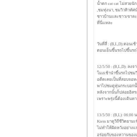
น้ำตก cat cat ไม่สวยน
,ชมทุ่งนา, ชมวิวทิวทั
ชาวบ้านและชาวเขาละแว
ที่นี่แหละ
วันที่สี่ : (B,L,D):ตอ
ตอนเย็นขึ้นรถไปขึ้นรถไ
12/5/50 : (B,L,D): ลง
โมงเช้านำขึ้นรถไปชม
อดีตเคยเป็นที่สอบจอหง
พาไปชมดูหุ่นกระบอกน้
หลังจากนั้นก็ปล่อยอิสระ
เพราะพรุ่งนี้ต้องเดินท
13/5/50 : (B,L): 06.0
Kiem มาดูวิถีชีวิตยา
ไม่ทำให้ผิดหวังอย่างแ
อร่อยกับของหวานของเว