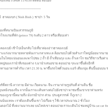
งเที่ยว เลขที่ 11/4330 ติดต่อ สมปอง
-------------------------------------------
 ฮาลองบก ( Ninh Binh )  ซาปา  5 วัน
รื่องที่สนามบินเสวรรณภูมิ
งโรงแรมที่พัก (prince 79) ระดับ 2 ดาว หรือเทียบเท่า
ฮาลองเบย์ เช้าไปเย็นกลับ ไปเที่ยวล่องอ่าวฮาลองเบย์
เกาะแก่งมากมายหลายพันเกาะกลางทะเล ล้อมรอบไปด้วยสำเภาใหญ่น้อยมากมาย
นในไทยแน่นอนและพาไปชม 2 ถ้ำ มี ถ้ำเทียนกุง และ ถ้ำเดาโก ชมวิถีชาวเรือต่าง
หญ่ของเรานำสิ่งของต่าง ๆ มานำเสนอขาย ตอนบ่าย ๆจะมาขึ้นฝั่งอีกที
งทานอาหารค่ำกัน เวลา 21.30 น. พาขึ้นรถไฟตั๋วนอน แอร์ เตียงนุ่ม คืนนี้นอนบน 
ัวร์ที่สถานี ลาวกาย มีด่าน เวียดนาม- จีน เรามาถ่ายรูปกันที่ ด่านจีน ชื่อ
ต คุนหมิงของจีน จากนั้นเราจะเดินทางต่อไปยังซาปา พาชมขึ้นเขาเขาห่ามหร่ง
อของภูเขานี้หมายถึง มังกรอ้าปาก ส่วน  ประตูสวรรค์  ก็ภูเขา 2
งกันนั่นแหละ เราต้องเดินขึ้นเขา ไปเรื่อย ๆ ใช้เวลาประมาณ 2 ชั่วโมง
ดอกไม้ ที่งดงามมากเลย บนไหล่เขา ตอนบ่ายเราจะเดินไป ชมหมู่บ้าน cat cat จะ