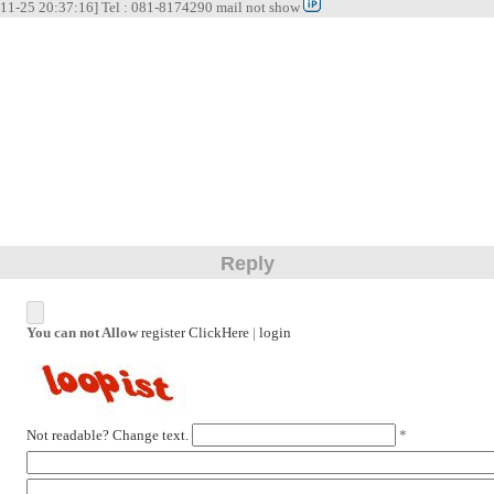
11-25 20:37:16] Tel : 081-8174290 mail not show
Reply
You can not Allow
register ClickHere
|
login
Not readable? Change text.
*