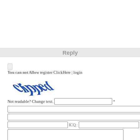
Reply
You can not Allow
register ClickHere
|
login
Not readable? Change text.
*
ICQ :