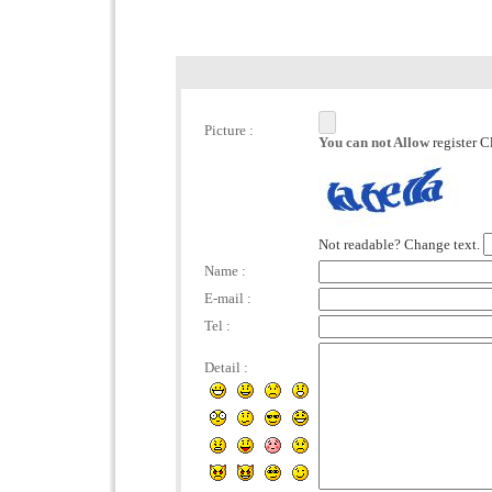
Picture :
You can not Allow
register C
Not readable? Change text.
Name :
E-mail :
Tel :
Detail :