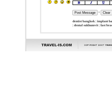
*
dentist bangkok
|
implant b
|
dental sukhumvit
|
fast br