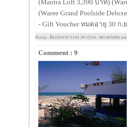
(Mantra Loft 3,390 บาท) (War
(Waree Grand Poolside Delux
- Gift Voucher หมดอายุ 30 ก.
Post by : ส้ม [2010-07-13 01:39:15] Tel : 081-6654492 ma
Comment : 9