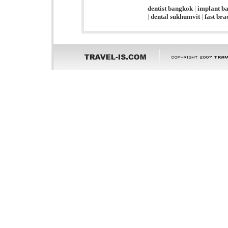
dentist bangkok
|
implant b
|
dental sukhumvit
|
fast br