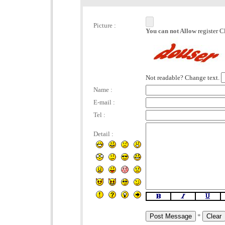
Picture :
You can not Allow
register C
Not readable? Change text.
Name :
E-mail :
Tel :
Detail :
*